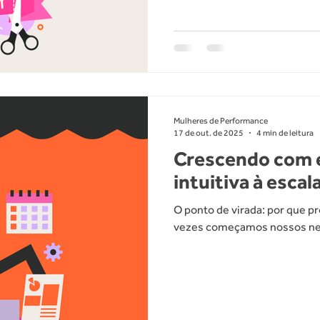
Mulheres de Performance
17 de out. de 2025
4 min de leitura
Crescendo com e
intuitiva à escal
O ponto de virada: por que p
vezes começamos nossos ne
de vendas. Confiamos no nos
pessoal com os clientes para
estratégia pode funcionar no 
trata de escalar e crescer d
venda intuitiva é que ela ca