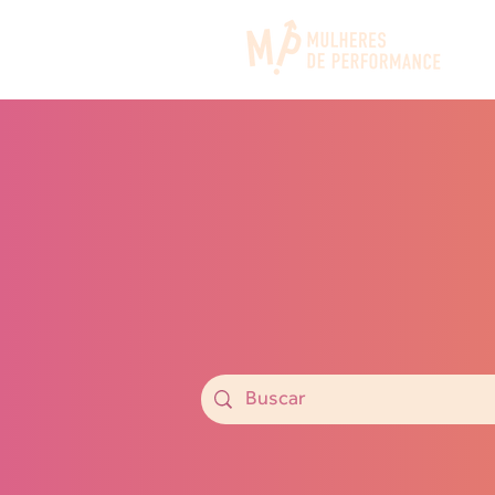
Ajudamos mulheres a in
conhecimentos na área 
Confira os conteúdos