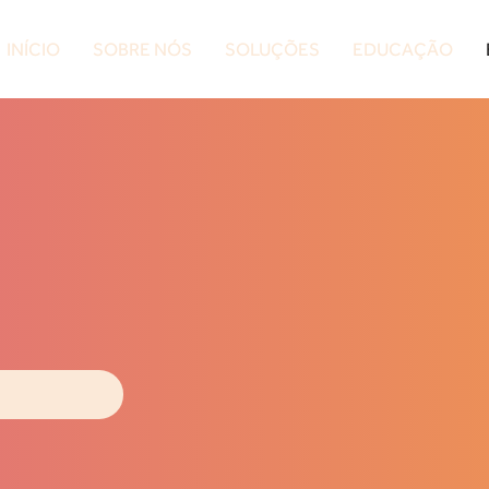
INÍCIO
SOBRE NÓS
SOLUÇÕES
EDUCAÇÃO
gressar ou ampliar seus
de Marketing de Performance.