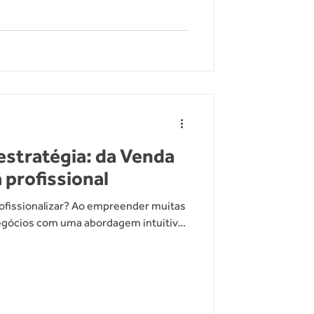
stratégia: da Venda
a profissional
rofissionalizar? Ao empreender muitas
gócios com uma abordagem intuitiva
so instinto e na nossa conexão
 fechar negócios. Enquanto essa
início, ela tem seus limites quando se
e forma sustentável. O problema com a
rece de um método estruturado. Cada