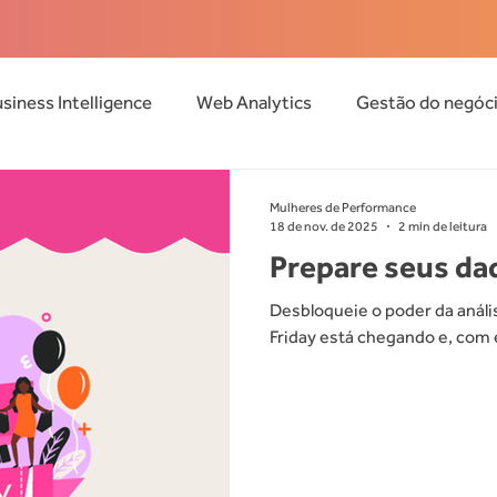
siness Intelligence
Web Analytics
Gestão do negóc
de
Eventos
SEO
Mulheres de Performance
18 de nov. de 2025
2 min de leitura
Prepare seus dad
Desbloqueie o poder da análi
Friday está chegando e, com
aumentar suas vendas. Mas, 
importante garantir que sua b
isso mesmo. São eles que mo
ajustar o caminho e como tom
quando bem configurados, po
conquistar resultados reais.