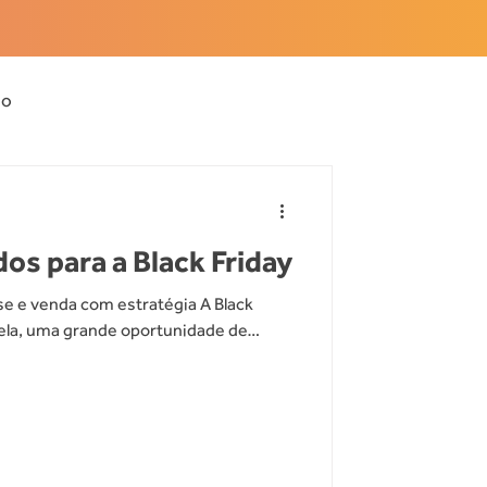
io
os para a Black Friday
se e venda com estratégia A Black
 ela, uma grande oportunidade de
antes de começar as promoções, é
ase está pronta: seus dados . Sim, é
stram o que está funcionando, onde
ar decisões mais inteligentes. E
dem ser o seu maior aliado para
 Comece pela base: con