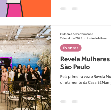
venda se torna um esforço is
Mulheres de Performance
2 de set. de 2025
2 min de leitura
Eventos
Revela Mulhere
São Paulo
Pela primeira vez o Revela Mu
diretamente da Casa B2Mamy
empreendedoras.