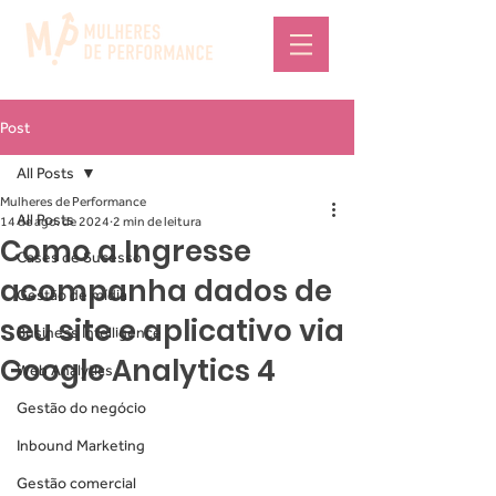
Post
All Posts
Mulheres de Performance
All Posts
14 de ago. de 2024
2 min de leitura
Como a Ingresse
Cases de Sucesso
acompanha dados de
Gestão de mídia
seu site e aplicativo via
Business Intelligence
Google Analytics 4
Web Analytics
Gestão do negócio
Inbound Marketing
Gestão comercial