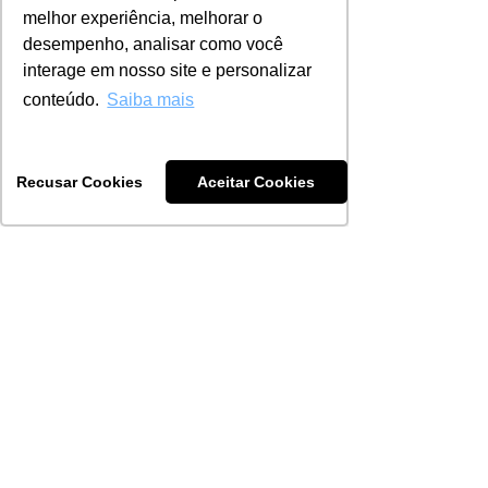
restaurantes comandados por 
melhor experiência, melhorar o
mulheres. Cada edição traz um tema 
desempenho, analisar como você
diferente, pensado para inspirar, 
interage em nosso site e personalizar
conectar e fortalecer essa rede 
conteúdo.
Saiba mais
poderosa que estamos construindo 
juntas.
Recusar Cookies
Aceitar Cookies
Vem com a gente! 
Clique aqui
 para 
entrar no grupo.
Liderança Pessoal
Eventos
Ver tudo
Posts recentes