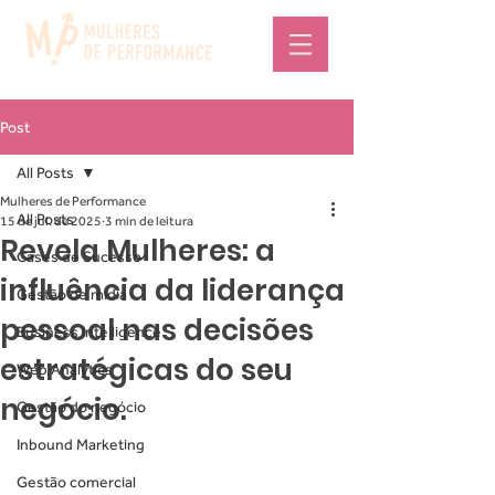
Post
All Posts
Mulheres de Performance
All Posts
15 de jul. de 2025
3 min de leitura
Revela Mulheres: a
Cases de Sucesso
influência da liderança
Gestão de mídia
pessoal nas decisões
Business Intelligence
estratégicas do seu
Web Analytics
negócio.
Gestão do negócio
Inbound Marketing
Gestão comercial