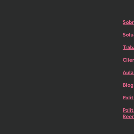
Sobr
Solu
Trab
Clie
Aula
Blog
Polí
Polí
Ree