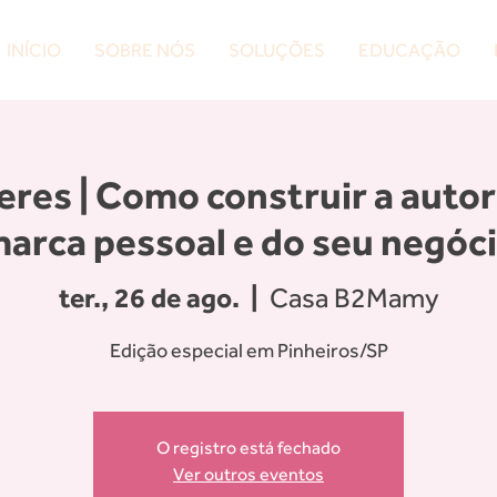
INÍCIO
SOBRE NÓS
SOLUÇÕES
EDUCAÇÃO
eres | Como construir a autor
arca pessoal e do seu negóc
ter., 26 de ago.
  |  
Casa B2Mamy
Edição especial em Pinheiros/SP
O registro está fechado
Ver outros eventos