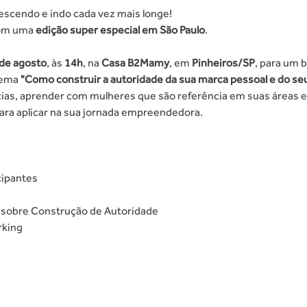
escendo e indo cada vez mais longe!
com uma
 edição super especial em São Paulo
.
de agosto
, às 
14h
, na 
Casa B2Mamy
, em 
Pinheiros/SP
, para um 
tema
 "Como construir a autoridade da sua marca pessoal e do seu
as, aprender com mulheres que são referência em suas áreas e 
para aplicar na sua jornada empreendedora.
cipantes
l sobre Construção de Autoridade
rking