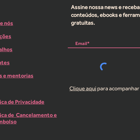
Assine nossa news e receba
conteúdos, ebooks e ferra
gratuitas.
e nós
ções
alhos
ntes
s e mentorias
Clique aqui
para acompanhar 
tica de Privacidade
tica de Cancelamento e
mbolso