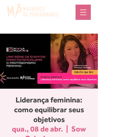
Liderança feminina:
como equilibrar seus
objetivos
qua., 08 de abr.
  |  
Sow