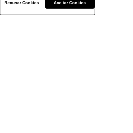
Recusar Cookies
Aceitar Cookies
Menu
Sobre nós
Soluções
Trabalhos
Clientes
Aulas e mentorias
Blog
Política de Privacidade
Política de Cancelamento e
Reembolso