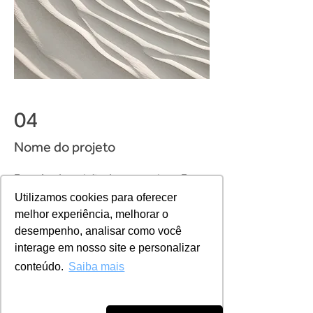
04
Nome do projeto
Essa é a descrição do seu projeto. Faça
um resumo para que os visitantes
Utilizamos cookies para oferecer
melhor experiência, melhorar o
entendam o contexto do seu trabalho.
desempenho, analisar como você
Clique em editar texto ou clique 2
interage em nosso site e personalizar
vezes na caixa de texto para começar.
conteúdo.
Saiba mais